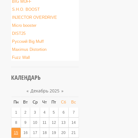
BIG MUFF
S.H.O. BOOST
INJECTOR OVERDRIVE
Micro booster
DIST25
Русский Big Muff
Maximus Distortion
Fuzz Wall
КАЛЕНДАРЬ
«
Декабрь 2025
»
Пн
Вт
Ср
Чт
Пт
Сб
Вс
1
2
3
4
5
6
7
8
9
10
11
12
13
14
15
16
17
18
19
20
21