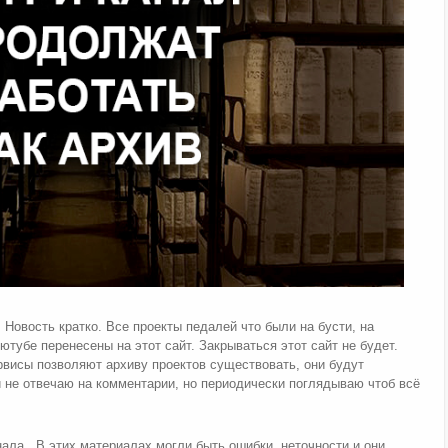
 Новость кратко. Все проекты педалей что были на бусти, на
ютубе перенесены на этот сайт. Закрываться этот сайт не будет.
ервисы позволяют архиву проектов существовать, они будут
и не отвечаю на комментарии, но периодически поглядываю чтоб всё
ала. В этих материалах могли быть ошибки, неточности и они