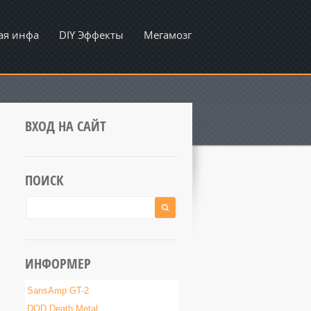
ая инфа
DIY Эффекты
Мегамозг
ВХОД НА САЙТ
ПОИСК
ИНФОРМЕР
SansAmp GT-2
DOD Death Metal