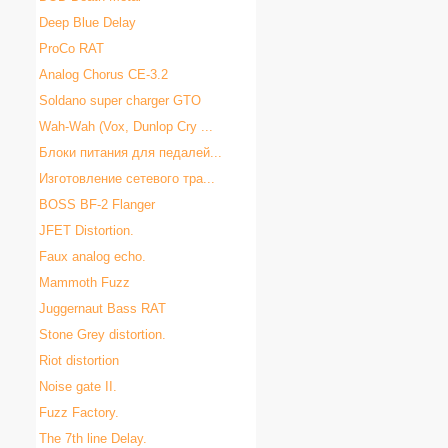
Deep Blue Delay
ProCo RAT
Analog Chorus CE-3.2
Soldano super charger GTO
Wah-Wah (Vox, Dunlop Cry ...
Блоки питания для педалей...
Изготовление сетевого тра...
BOSS BF-2 Flanger
JFET Distortion.
Faux analog echo.
Mammoth Fuzz
Juggernaut Bass RAT
Stone Grey distortion.
Riot distortion
Noise gate II.
Fuzz Factory.
The 7th line Delay.