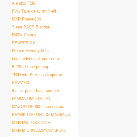
Alembic F2B.
FV-1 Tape delay multi-eff...
MXR Phase-100.
Super BASS Blender.
DIMM Chorus.
REVERB 2.0
Deluxe Memory Man.
Loop selector. Аналоговые...
E-730 II tube preamp.
1U Recta Ламповый преамп.
REVV G4
Ibanez guitar-bass compre...
ГАММА DM-5 DELAY
MAXON OD-808 все версии
KRANK DISTORTUS MAXIMUS
MXR DISTORTION +
MXR MICRO AMP (МИКРОН)