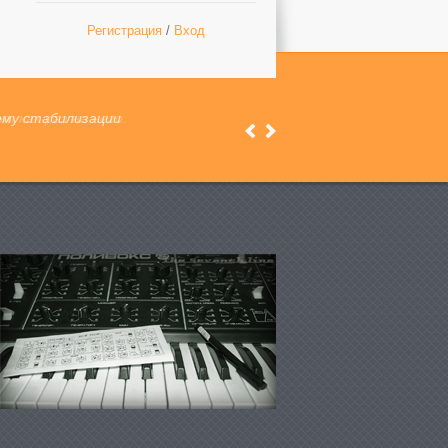
Регистрация
/
Вход
 как раз на него.
Previous
Next