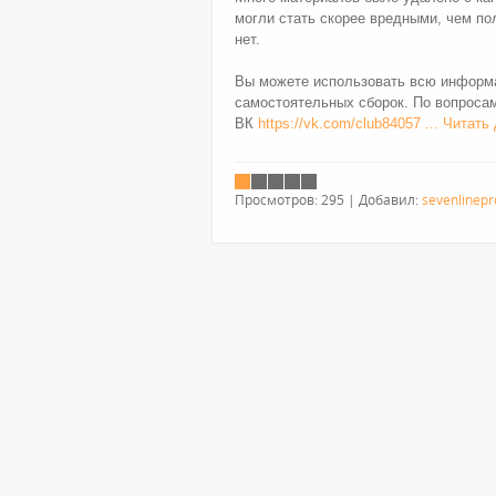
могли стать скорее вредными, чем по
нет.
Вы можете использовать всю информа
самостоятельных сборок. По вопросам
ВК
https://vk.com/club84057
...
Читать
Просмотров:
295
|
Добавил:
sevenlinepr