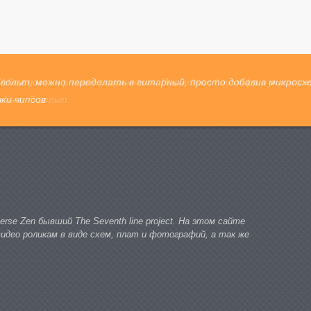
 бывают на разные напряжения. Последние две цифры указывают
ыдаёт 5 вольт.
rse Zen бывший The Seventh line project. На этом сайте
део роликам в виде схем, плат и фотографий, а так же