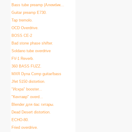
Bass tube preamp (Алембик...
Guitar preamp E730.
Tap tremolo.
OCD Overdrive.
BOSS CE-2
Bad stone phase shifter.
Soldano tube overdrive
FV-1 Reverb.
360 BASS FUZZ.
MXR Dyna Comp guitar/bass
Jfet 5150 distortion.
"Искра" booster...
"Кентавр" overd...
Blender для бас гитары.
Dead Desert distortion.
ECHO-80.
Fried overdrive.